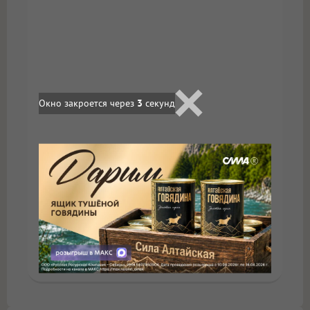
Окно закроется через
3
секунд
В омской больнице
провели 6 тысяч операций
на открытом сердце
16:52, 22 февраля 2013
#сердце
#операция