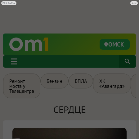
РЕКЛАМА
ОМСК
Ремонт
Бензин
БПЛА
ХК
моста у
«Авангард»
Телецентра
СЕРДЦЕ