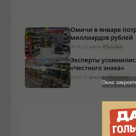
Омичи в январе потр
миллиардов рублей
07:56, 13 марта
#торговля
Эксперты усомнилис
«Честного знака»
16:18, 21 февраля
#торговля
Окно закроет