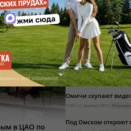
Омичи тратят сотни ты
тысяч и браслеты с 
13:10, 28 января
#торговля
На Волгоградской к 2
16:47, 23 января
#торговля
Омичи скупают видео
15:00, 12 декабря 2025
#торговля
Под Омском откроют г
ным в ЦАО по