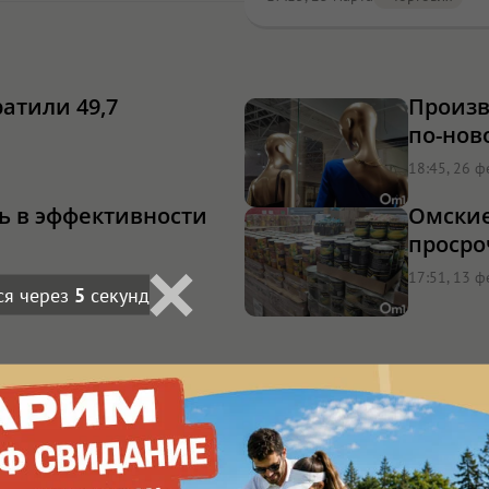
атили 49,7
Произв
по-нов
18:45, 26 ф
ь в эффективности
Омские
просро
17:51, 13 ф
ся через
3
секунд