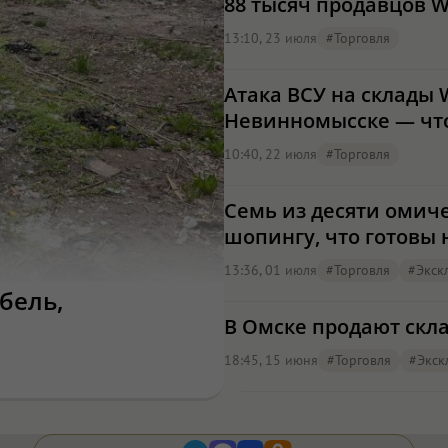
88 тысяч продавцов W
13:10, 23 июля
#торговля
Атака ВСУ на склады W
Невинномысске — что
10:40, 22 июля
#торговля
Семь из десяти омич
шопингу, что готовы 
13:36, 01 июля
#торговля
#экск
бель,
В Омске продают скла
18:45, 15 июня
#торговля
#экск