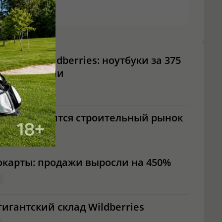
сяч на Wildberries: ноутбуки за 375
бриллиантами
7 году появится строительный рынок
карты: продажи выросли на 450%
игантский склад Wildberries