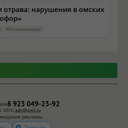
 отрава: нарушения в омских
тофор»
я
#Россельхознадзор
8 923 049-23-92
даж
. 1011,
adv@om1.ru
змещение рекламы
акс
Телеграм