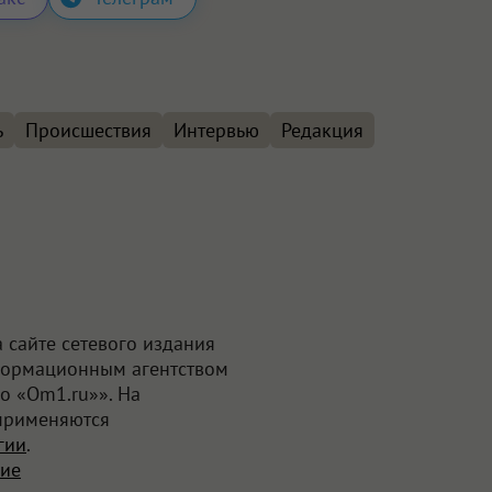
ь
Происшествия
Интервью
Редакция
 сайте сетевого издания
формационным агентством
о «Om1.ru»». На
применяются
гии
.
ние