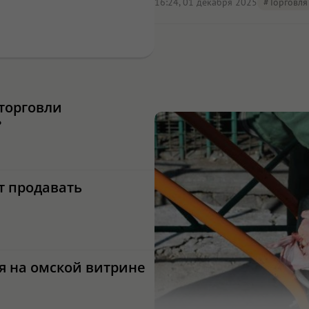
16:24, 01 декабря 2025
#торговля
 торговли
?
т продавать
ся на омской витрине