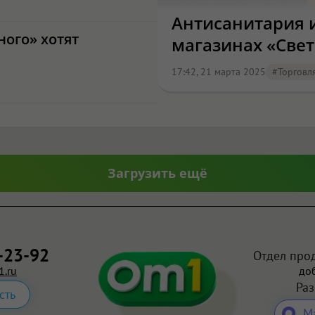
Антисанитария и
ого» хотят
магазинах «Све
17:42, 21 марта 2025
#торговл
Загрузить ещё
-23-92
Отдел про
.ru
доб
Ра
сть
М