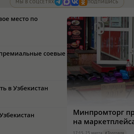
МЫ В СОЦСЕТЯХ
ПОДПИШИСЬ
вое место по
 премиальные соевые
ть в Узбекистан
Минпромторг пр
 Узбекистан
на маркетплейс
17:15, 23 марта
#торговля