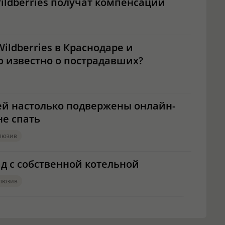
ildberries получат компенсации
ildberries в Краснодаре и
 известно о пострадавших?
ей настолько подвержены онлайн-
не спать
люзив
д с собственной котельной
люзив