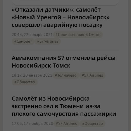
«Отказали датчики»: самолёт
«Новый Уренгой – Новосибирск»
совершил аварийную посадку
20:43, 22 января 2021
#Происшествия В Омске
#Самолет
#S7 Airlines
Авиакомпания S7 отменила рейсы
Новосибирск-Томск
18:17, 20 января 2021
#Толмачёво
#S7 Airlines
#Общество
Самолёт из Новосибирска
экстренно сел в Тюмени из-за
плохого самочувствия пассажирки
17:03, 17 ноября 2020
#S7 Airlines
#Общество