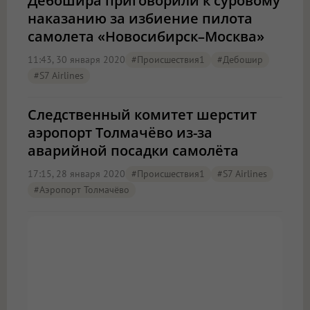
Дебошира приговорили к суровому
наказанию за избиение пилота
самолета «Новосибирск–Москва»
11:43, 30 января 2020
#Происшествия1
#дебошир
#S7 Airlines
Следственный комитет шерстит
аэропорт Толмачёво из-за
аварийной посадки самолёта
17:15, 28 января 2020
#Происшествия1
#S7 Airlines
#аэропорт Толмачёво