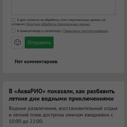
Поддержка HTML
Я даю согласие на обработку моих персональных данных на
условиях
Политики обработки персональных данных
.
<b>, <strong>, <u>, <i>, <em>, <s>, <big>,
Я ознакомлен(а) и согласен(а) с
Правилами комментирования
.
<small>, <sup>, <sub>, <pre>, <ul>, <ol>, <li>,
<blockquote>, <code> экранирует HTML,
🙂
адреса URL автоматически становятся
ссылками, и [img]адрес[/img] будет
открываться в новой вкладке.
Нет комментариев.
В «АкваРИО» показали, как разбавить
летние дни водными приключениями
Водные развлечения, восстановительный отдых
и летний пляж доступны омичам ежедневно с
10:00 до 22:00.