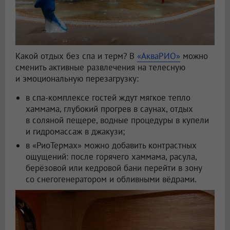
Какой отдых без спа и терм? В
«АкваРИО»
можно
сменить активные развлечения на телесную
и эмоциональную перезагрузку:
в спа-комплексе гостей ждут мягкое тепло
хаммама, глубокий прогрев в саунах, отдых
в соляной пещере, водные процедуры в купели
и гидромассаж в джакузи;
в «РиоТермах» можно добавить контрастных
ощущений: после горячего хаммама, расула,
берёзовой или кедровой бани перейти в зону
со снегогенератором и обливными вёдрами.