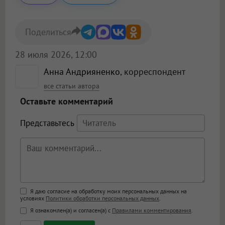
Поделиться
28 июля 2026, 12:00
Анна Андрияненко
, корреспондент
все статьи автора
Оставьте комментарий
Представьтесь
Поддержка HTML
Я даю согласие на обработку моих персональных данных на
условиях
Политики обработки персональных данных
.
<b>, <strong>, <u>, <i>, <em>, <s>, <big>,
Я ознакомлен(а) и согласен(а) с
Правилами комментирования
.
<small>, <sup>, <sub>, <pre>, <ul>, <ol>, <li>,
<blockquote>, <code> экранирует HTML,