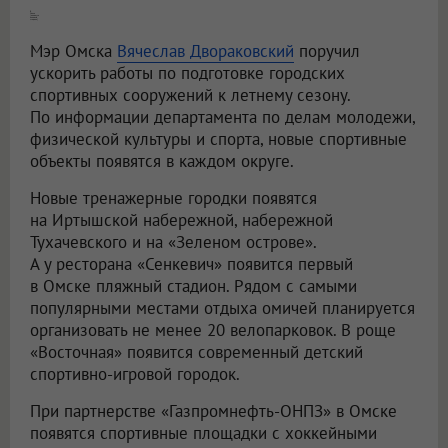
В Омске [появится пляжный стадион]
Мэр Омска
Вячеслав Двораковский
поручил
ускорить работы по подготовке городских
спортивных сооружений к летнему сезону.
По информации департамента по делам молодежи,
физической культуры и спорта, новые спортивные
объекты появятся в каждом округе.
Новые тренажерные городки появятся
на Иртышской набережной, набережной
Тухачевского и на «Зеленом острове».
А у ресторана «Сенкевич» появится первый
в Омске пляжный стадион. Рядом с самыми
популярными местами отдыха омичей планируется
организовать не менее 20 велопарковок. В роще
«Восточная» появится современный детский
спортивно-игровой городок.
При партнерстве «Газпромнефть-ОНПЗ» в Омске
появятся спортивные площадки с хоккейными