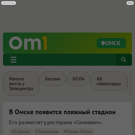
РЕКЛАМА
ОМСК
Ремонт
Бензин
БПЛА
ХК
моста у
«Авангард»
Телецентра
В Омске появится пляжный стадион
Его разместят у ресторана «Сенкевич».
#стадион
#тренажеры
#Пляжи Омска