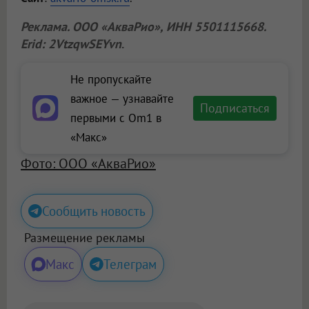
Реклама.
ООО «АкваРио»
, ИНН 5501115668.
Erid: 2VtzqwSEYvn
.
Не пропускайте
важное — узнавайте
Подписаться
первыми с Om1 в
«Макс»
Фото: ООО «АкваРио»
Сообщить новость
Размещение рекламы
Макс
Телеграм