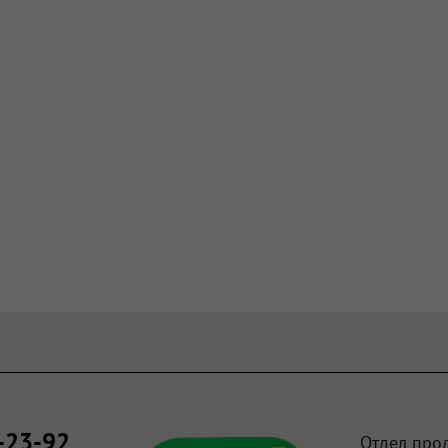
-23-92
Отдел про