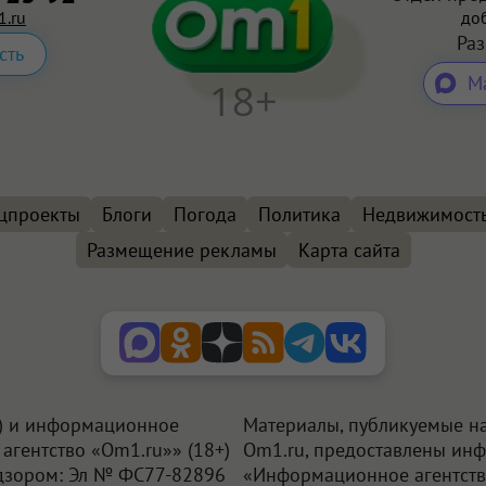
.ru
доб
Ра
сть
М
18+
цпроекты
Блоги
Погода
Политика
Недвижимост
Размещение рекламы
Карта сайта
+) и информационное
Материалы, публикуемые на
агентство «Om1.ru»» (18+)
Om1.ru, предоставлены ин
дзором: Эл № ФС77-82896
«Информационное агентств