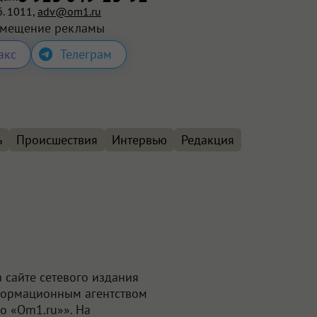
. 1011,
adv@om1.ru
змещение рекламы
акс
Телеграм
ь
Происшествия
Интервью
Редакция
 сайте сетевого издания
формационным агентством
о «Om1.ru»». На