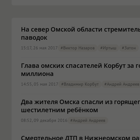
На север Омской области стремител
паводок
15:17, 26 мая 2017
#Виктор Назаров
#Иртыш
#Затон
Глава омских спасателей Корбут за г
миллиона
14:55, 05 мая 2017
#Владимир Корбут
#Андрей Андреев
Два жителя Омска спасли из горящег
шестилетним ребёнком
08:52, 09 декабря 2016
#Андрей Андреев
Смертельное ДТП в Нижнеомском ра