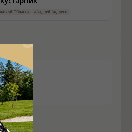
 кустарник
Омской Области
#Андрей Андреев