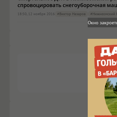
спровоцировать снегоуборочная ма
18:50, 12 ноября 2016
#Виктор Назаров
#Нижнеомский 
Окно закроет