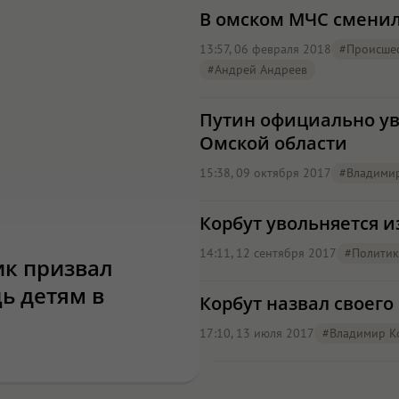
В омском МЧС сменил
13:57, 06 февраля 2018
#Происшес
#Андрей Андреев
Путин официально ув
Омской области
15:38, 09 октября 2017
#Владими
Корбут увольняется и
14:11, 12 сентября 2017
#Политик
к призвал
ь детям в
Корбут назвал своег
17:10, 13 июля 2017
#Владимир К