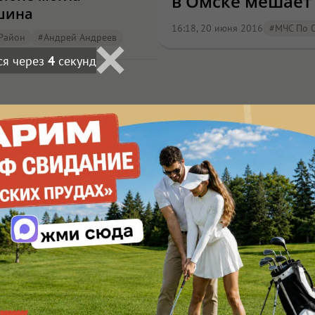
в Омске мешает
шина
16:18, 20 июня 2016
#МЧС По 
Район
#Андрей Андреев
ся через
3
секунд