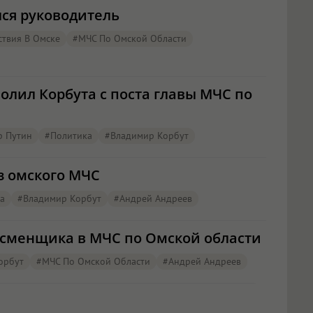
ся руководитель
твия В Омске
#МЧС По Омской Области
олил Корбута с поста главы МЧС по
р Путин
#Политика
#Владимир Корбут
з омского МЧС
а
#Владимир Корбут
#Андрей Андреев
о сменщика в МЧС по Омской области
орбут
#МЧС По Омской Области
#Андрей Андреев