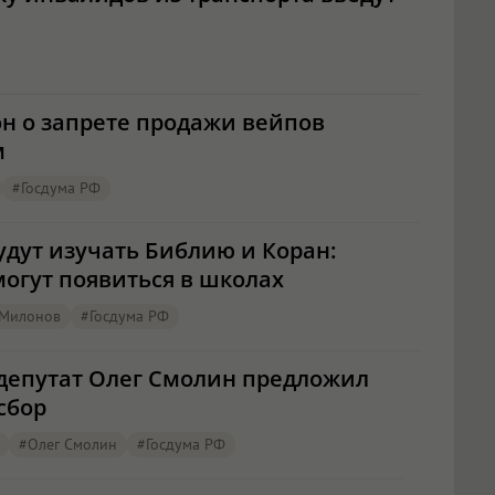
он о запрете продажи вейпов
м
#Госдума РФ
дут изучать Библию и Коран:
огут появиться в школах
 Милонов
#Госдума РФ
 депутат Олег Смолин предложил
сбор
#Олег Смолин
#Госдума РФ