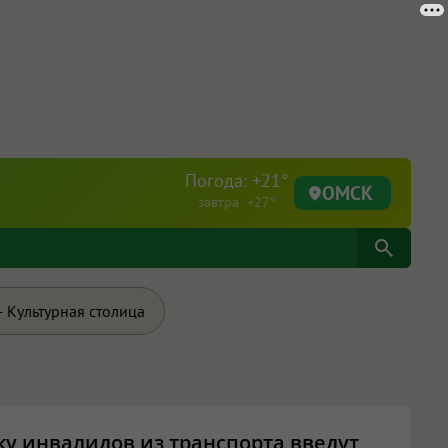
Погода: +21°
ОМСК
завтра +27°
 Культурная столица
дку инвалидов из транспорта введут