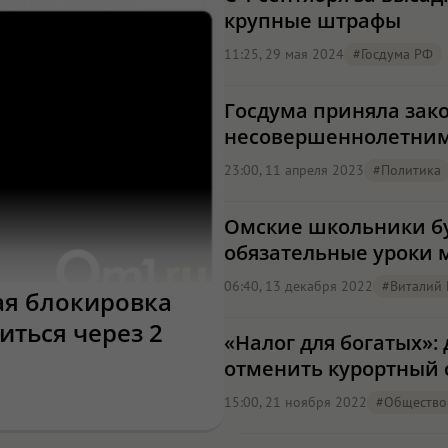
крупные штрафы
11:25, 29 мая 2024
#Госдума РФ
Госдума приняла зак
несовершеннолетни
23:00, 11 апреля 2023
#Политика
Омские школьники бу
обязательные уроки м
06:40, 13 декабря 2022
#Виталий
ая блокировка
иться через 2
«Налог для богатых»:
отменить курортный 
15:00, 21 ноября 2022
#Общество