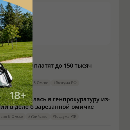
сибирцы заплатят до 150 тысяч
ное время
#Происшествия В Омске
#Госдума РФ
на обратилась в генпрокуратуру из-
ии в деле о зарезанной омичке
вия В Омске
#убийство
#Госдума РФ