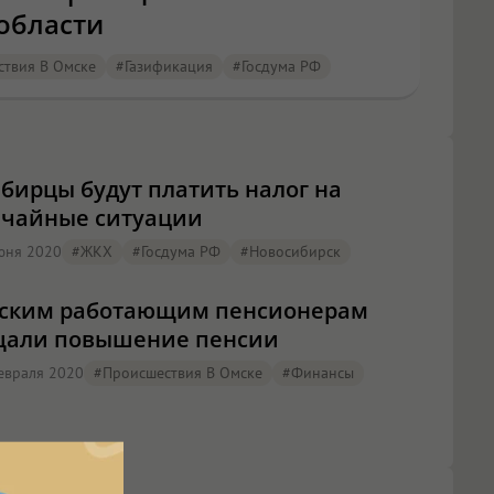
области
твия В Омске
#газификация
#Госдума РФ
бирцы будут платить налог на
чайные ситуации
июня 2020
#ЖКХ
#Госдума РФ
#Новосибирск
йским работающим пенсионерам
щали повышение пенсии
февраля 2020
#Происшествия В Омске
#финансы