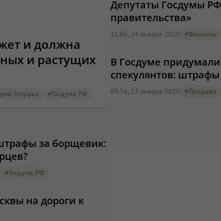
Депутаты Госдумы РФ
правительства»
11:06, 24 января 2020
#финансы
жет и должна
шных и растущих
В Госдуме придумали,
спекулянтов: штрафы 
09:56, 13 января 2020
#продажа
рей Голушко
#Госдума РФ
штрафы за борщевик:
рцев?
#Госдума РФ
сквы на дороги к