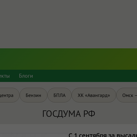
екты
Блоги
центра
Бензин
БПЛА
ХК «Авангард»
Омск —
ГОСДУМА РФ
С 1 сентября за выса