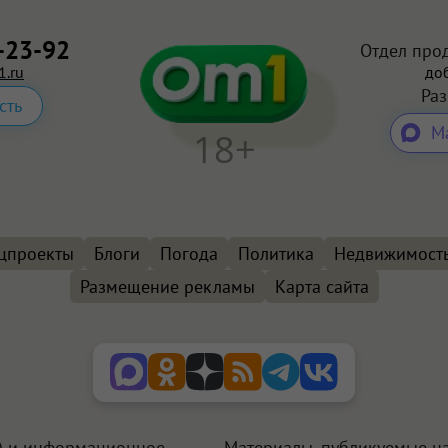
-23-92
Отдел про
.ru
доб
Ра
сть
М
18+
цпроекты
Блоги
Погода
Политика
Недвижимост
Размещение рекламы
Карта сайта
+) и информационное
Материалы, публикуемые на