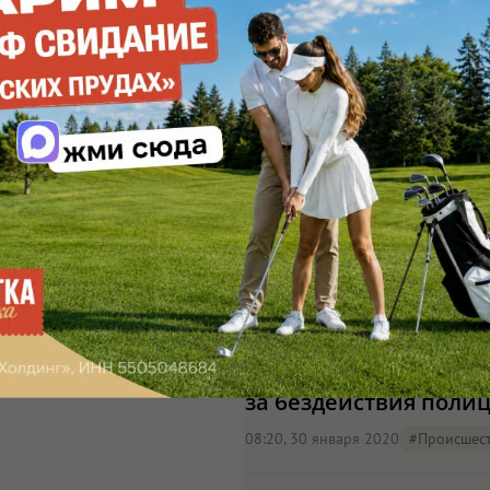
Закон о тишине: ново
рублей за шум в ноч
10:01, 03 февраля 2020
#штрафы
Депутат Оксана Пушки
за бездействия полиц
08:20, 30 января 2020
#Происшест