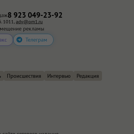
8 923 049-23-92
даж
. 1011,
adv@om1.ru
змещение рекламы
акс
Телеграм
ь
Происшествия
Интервью
Редакция
 сайте сетевого издания