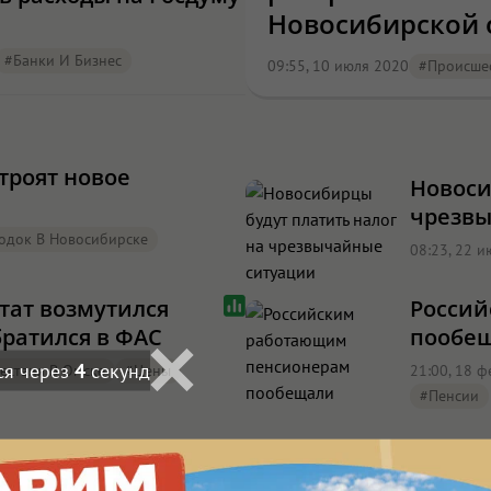
Новосибирской 
#Банки И Бизнес
09:55, 10 июля 2020
#Происшес
троят новое
Новоси
чрезвы
одок В Новосибирске
08:23, 22 
тат возмутился
Росси
братился в ФАС
пообе
ся через
3
секунд
ествия В Омске
#цены
21:00, 18 
#пенсии