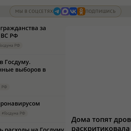
МЫ В СОЦСЕТЯХ
ПОДПИШИСЬ
гражданства за
 ВС РФ
Госдума РФ
в Госдуму.
нные выборов в
а РФ
коронавирусом
#Госдума РФ
Дома топят дров
раскритиковала
 расходы на Госдуму