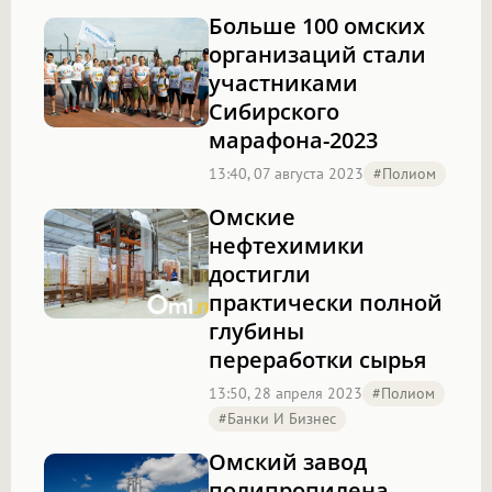
Больше 100 омских
организаций стали
участниками
Сибирского
марафона-2023
13:40, 07 августа 2023
#полиом
Омские
нефтехимики
достигли
практически полной
глубины
переработки сырья
13:50, 28 апреля 2023
#полиом
#Банки И Бизнес
Омский завод
полипропилена