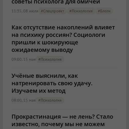
советы психолога для омичей
11:35, 08 июля
#Спецпроект
#психология
#Блоги
Как отсутствие накоплений влияет
на психику россиян? Социологи
пришли к шокирующе
ожидаемому выводу
09:00, 15 мая
#психология
Учёные выяснили, как
натренировать свою удачу.
Изучаем их метод
08:00, 15 мая
#психология
Прокрастинация — не лень? Стало
известно, почему мы не можем