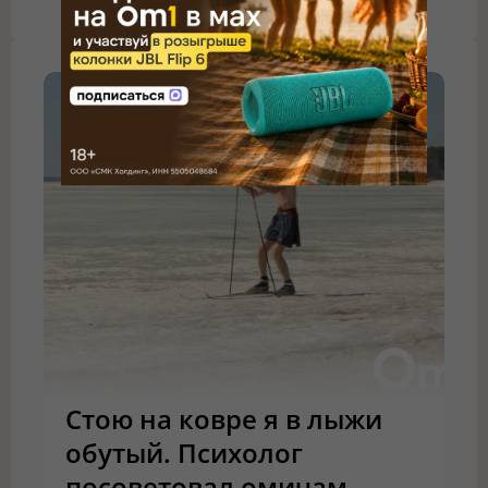
Стою на ковре я в лыжи
обутый. Психолог
посоветовал омичам