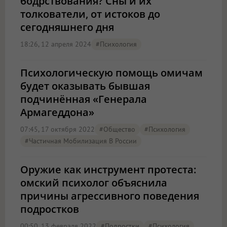
бодрствования? Сны и их
толкователи, от истоков до
сегодняшнего дня
18:26, 12 апреля 2024
#психология
Психологическую помощь омичам
будет оказывать бывшая
подчинённая «Генерала
Армагеддона»
07:45, 17 октября 2022
#Общество
#психология
#Частичная Мобилизация В России
Оружие как инструмент протеста:
омский психолог объяснила
причины агрессивного поведения
подростков
00:50, 13 февраля 2022
#подростки
#психология