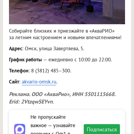
Собирайте близких и приезжайте в «АкваРИО»
за летним настроением и новыми впечатлениями!
Адрес
: Омск, улица Завертяева, 5.
График работы
— ежедневно с 10:00 до 22:00.
Телефон
: 8 (3812) 485–300.
Сайт
:
akvario-omsk.ru
.
Реклама.
ООО «АкваРио»
, ИНН 5501115668.
Erid: 2VtzqwSEYvn
.
Не пропускайте
важное — узнавайте
Подписаться
первыми с Om1 в