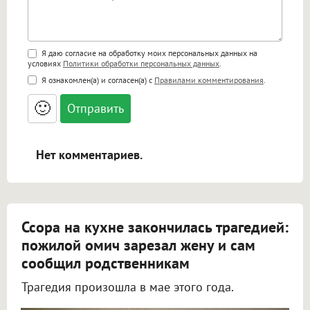
Поддержка HTML
Я даю согласие на обработку моих персональных данных на
условиях
Политики обработки персональных данных
.
<b>, <strong>, <u>, <i>, <em>, <s>, <big>,
Я ознакомлен(а) и согласен(а) с
Правилами комментирования
.
<small>, <sup>, <sub>, <pre>, <ul>, <ol>, <li>,
<blockquote>, <code> экранирует HTML,
🙂
адреса URL автоматически становятся
ссылками, и [img]адрес[/img] будет
открываться в новой вкладке.
Нет комментариев.
Ссора на кухне закончилась трагедией:
пожилой омич зарезал жену и сам
сообщил родственникам
Трагедия произошла в мае этого года.