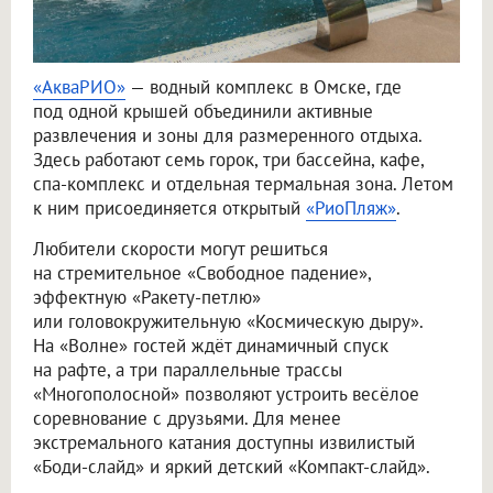
«АкваРИО»
— водный комплекс в Омске, где
под одной крышей объединили активные
развлечения и зоны для размеренного отдыха.
Здесь работают семь горок, три бассейна, кафе,
спа-комплекс и отдельная термальная зона. Летом
к ним присоединяется открытый
«РиоПляж»
.
Любители скорости могут решиться
на стремительное «Свободное падение»,
эффектную «Ракету-петлю»
или головокружительную «Космическую дыру».
На «Волне» гостей ждёт динамичный спуск
на рафте, а три параллельные трассы
«Многополосной» позволяют устроить весёлое
соревнование с друзьями. Для менее
экстремального катания доступны извилистый
«Боди-слайд» и яркий детский «Компакт-слайд».