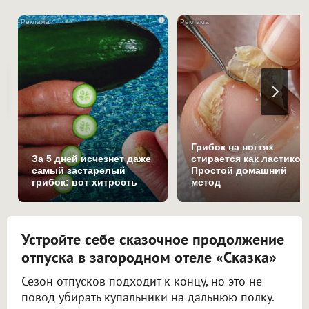
i
Грибок на ногтях
За 5 дней исчезнет даже
стирается как ластиком
самый застарелый
Простой домашний
грибок: вот хитрость
метод
Устройте себе сказочное продолжение
отпуска в загородном отеле «Сказка»
Сезон отпусков подходит к концу, но это не
повод убирать купальники на дальнюю полку.