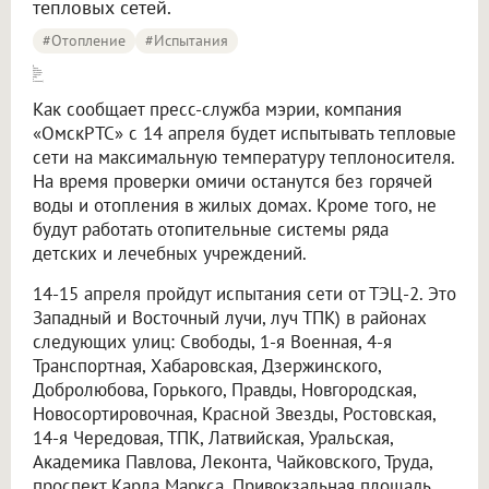
тепловых сетей.
#отопление
#испытания
В Омске временно [отключат горячую воду и отопление]
Как сообщает пресс-служба мэрии, компания
«ОмскРТС» с 14 апреля будет испытывать тепловые
сети на максимальную температуру теплоносителя.
На время проверки омичи останутся без горячей
воды и отопления в жилых домах. Кроме того, не
будут работать отопительные системы ряда
детских и лечебных учреждений.
14-15 апреля пройдут испытания сети от ТЭЦ-2. Это
Западный и Восточный лучи, луч ТПК) в районах
следующих улиц: Свободы, 1-я Военная, 4-я
Транспортная, Хабаровская, Дзержинского,
Добролюбова, Горького, Правды, Новгородская,
Новосортировочная, Красной Звезды, Ростовская,
14-я Чередовая, ТПК, Латвийская, Уральская,
Академика Павлова, Леконта, Чайковского, Труда,
проспект Карла Маркса, Привокзальная площадь,