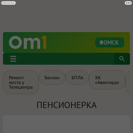
РЕКЛАМА
ОМСК
Ремонт
Бензин
БПЛА
ХК
моста у
«Авангард»
Телецентра
ПЕНСИОНЕРКА