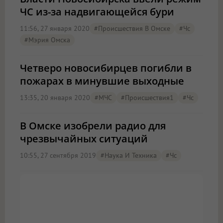
ЧС из-за надвигающейся бури
11:56, 27 января 2020
#Происшествия В Омске
#чс
#мэрия Омска
Четверо новосибирцев погибли в
пожарах в минувшие выходные
13:35, 20 января 2020
#МЧС
#Происшествия1
#чс
В Омске изобрели радио для
чрезвычайных ситуаций
10:55, 27 сентября 2019
#Наука И Техника
#чс