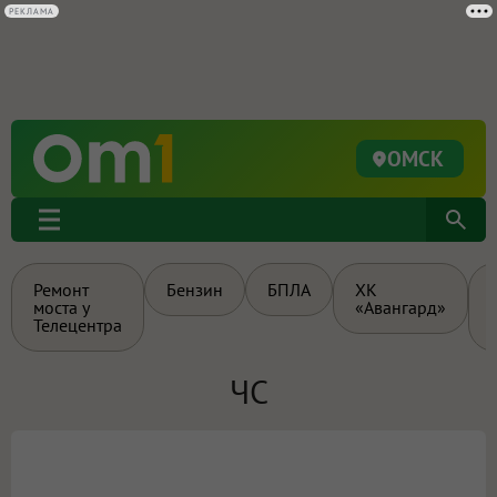
ОМСК
Ремонт
Бензин
БПЛА
ХК
моста у
«Авангард»
Телецентра
ЧС