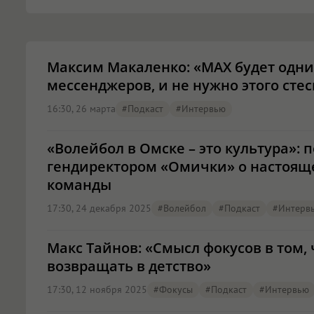
Максим Макаленко: «МАХ будет одни
мессенджеров, и не нужно этого стес
16:30, 26 марта
#подкаст
#интервью
«Волейбол в Омске – это культура»: 
гендиректором «Омички» о настоящ
команды
17:30, 24 декабря 2025
#волейбол
#подкаст
#интерв
Макс Тайнов: «Смысл фокусов в том,
возвращать в детство»
17:30, 12 ноября 2025
#фокусы
#подкаст
#интервью