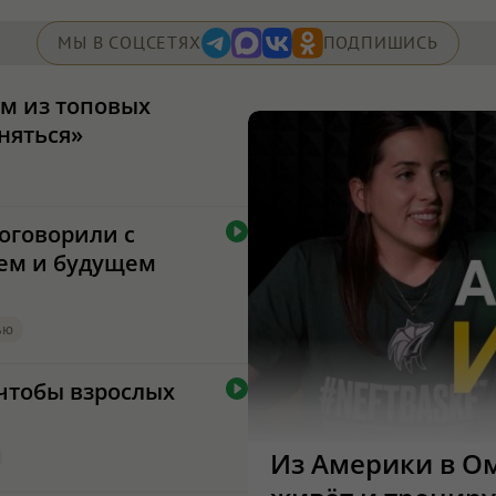
МЫ В СОЦСЕТЯХ
ПОДПИШИСЬ
м из топовых
няться»
поговорили с
ем и будущем
ью
 чтобы взрослых
Из Америки в Ом