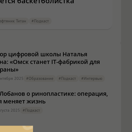
ется баскетболистка
ефтяник Титан
#подкаст
ор цифровой школы Наталья
а: «Омск станет IT-фабрикой для
траны»
ентября 2025
#образование
#подкаст
#интервью
Лобанов о ринопластике: операция,
я меняет жизнь
вгуста 2025
#подкаст