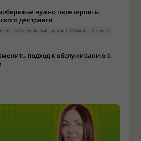
вобережье нужно перетерпеть:
ского дептранса
илец
#Общественный Транспорт В Омске
#подкаст
изменить подход к обслуживанию в
х