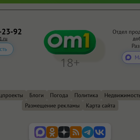
-23-92
Отдел про
.ru
доб
Ра
сть
М
18+
цпроекты
Блоги
Погода
Политика
Недвижимост
Размещение рекламы
Карта сайта