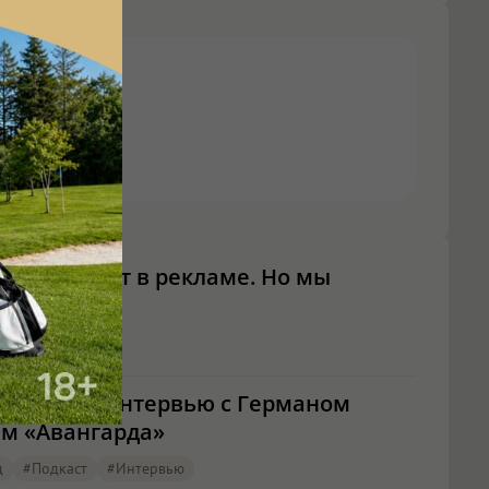
ассказывают в рекламе. Но мы
толица?»: интервью с Германом
м «Авангарда»
д
#подкаст
#интервью