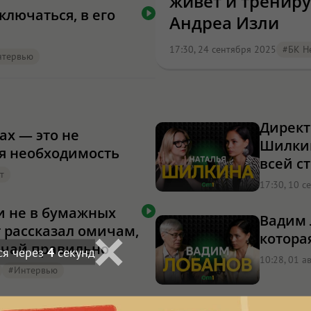
живёт и трениру
ключаться, в его
Андреа Изли
17:30, 24 сентября 2025
#БК Н
нтервью
Директ
ах — это не
Шилкин
ая необходимость
всей с
т
17:30, 10 с
 не в бумажных
Вадим 
т рассказал омичам,
котора
 чай правильно
ся через
3
секунд
10:28, 01 а
#интервью