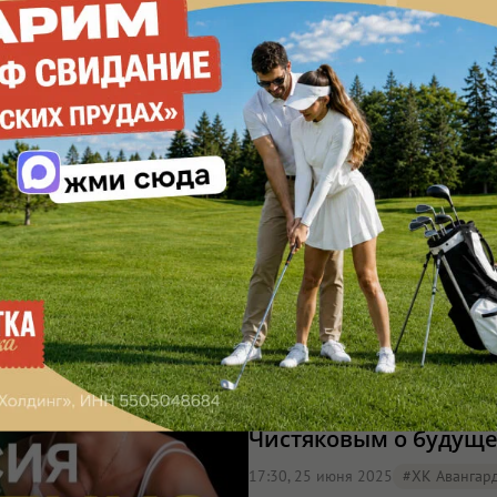
Юристы об этом не р
расскажем
14:47, 30 июня 2025
#подкаст
«Омск — хоккейная с
Чистяковым о будуще
17:30, 25 июня 2025
#ХК Авангар