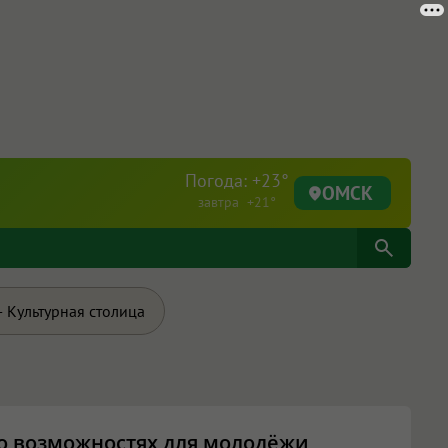
Погода: +23°
ОМСК
завтра +21°
 Культурная столица
 возможностях для молодёжи,