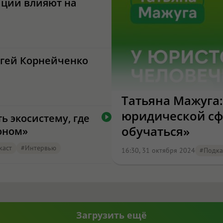
ации влияют на
ргей Корнейченко
Татьяна Мажуга
юридической сф
ь экосистему, где
обучаться»
оном»
каст
#интервью
16:30, 31 октября 2024
#подка
Загрузить ещё