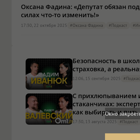
Оксана Фадина: «Депутат обязан под
силах что-то изменить!»
17:30, 22 октября 2025
#Оксана Фадина
#подкаст
#и
Безопасность в школ
страховка, а реальн
12:06, 15 сентября 2025
#подкас
С прихлюпыванием и
стаканчиках: экспер
как выбирать и пить
Окно закроет
17:30, 13 августа 2025
#подкаст