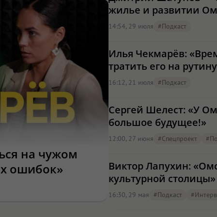
жилье и развитии Ом
14:54, 29 июля
#подкаст
Илья Чекмарёв: «Врем
тратить его на рутин
16:12, 21 июля
#подкаст
Сергей Шелест: «У О
большое будущее!»
12:00, 27 июня
#Спецпроект
#по
ься на чужом
Виктор Лапухин: «Ом
их ошибок»
культурной столицы»
16:30, 29 мая
#подкаст
#интер