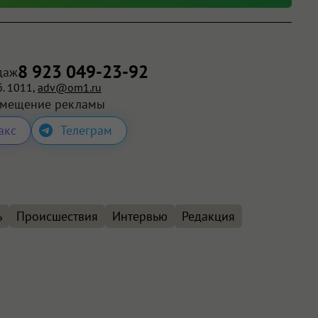
8 923 049-23-92
даж
. 1011,
adv@om1.ru
змещение рекламы
акс
Телеграм
ь
Происшествия
Интервью
Редакция