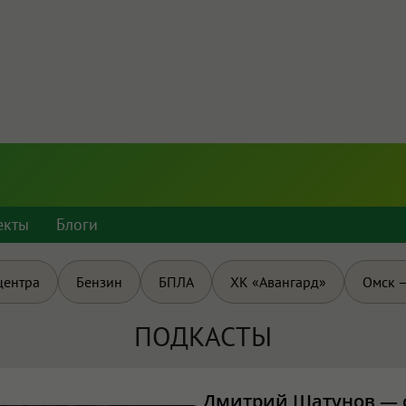
екты
Блоги
центра
Бензин
БПЛА
ХК «Авангард»
Омск —
ПОДКАСТЫ
Дмитрий Шатунов — о