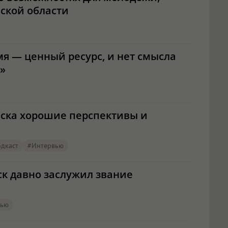
ской области
я — ценный ресурс, и нет смысла
у»
мска хорошие перспективы и
дкаст
#интервью
ск давно заслужил звание
вью